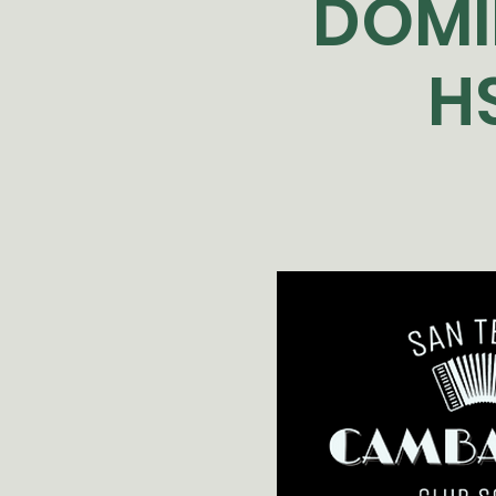
DOMI
H