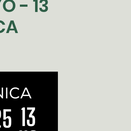
 - 13
CA