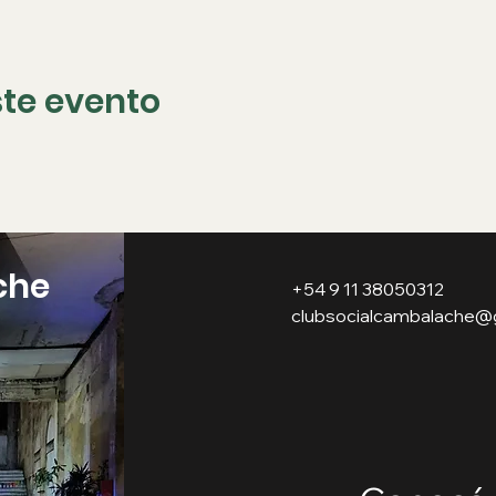
te evento
che
+54 9 11 38050312
clubsocialcambalache@