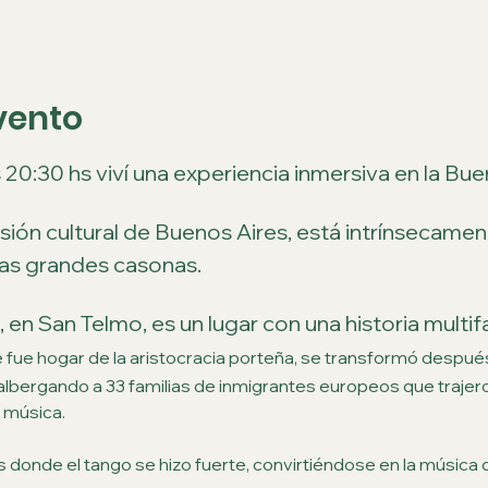
vento
s 20:30 hs viví una experiencia inmersiva en la Bu
ión cultural de Buenos Aires, está intrínsecamente
 las grandes casonas.
 en San Telmo, es un lugar con una historia multifa
 fue hogar de la aristocracia porteña, se transformó después
 albergando a 33 familias de inmigrantes europeos que trajero
 música. 
s donde el tango se hizo fuerte, convirtiéndose en la música d