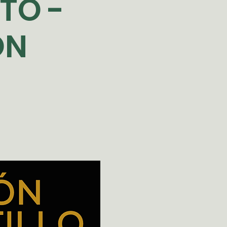
TO -
ON