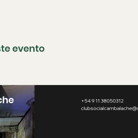
te evento
che
+54 9 11 38050312
clubsocialcambalache@