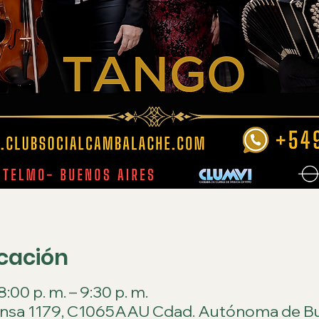
icación
:00 p. m. – 9:30 p. m.
ensa 1179, C1065AAU Cdad. Autónoma de Bu