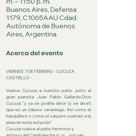
m. – 11:50 p. m.
Buenos Aires, Defensa
1179, C1065AAU Cdad.
Autónoma de Buenos
Aires, Argentina
Acerca del evento
VIERNES 7 DE FEBRERO - CUCUZA 
CASTIELLO - 
Vuelve Cucuza a nuestro patio, junto al 
gran pianista Juan Pablo Gallardo.Dice 
Cucuza “y ya se podría decir (y se dice!) 
que es un clásico veraniego. Así como el 
barquillero o como el carpero vuelven a la 
plaia en esta estación”
Cucuza vuelve al patio hermoso y 
antiguo del Cambalache si, si…por ser 