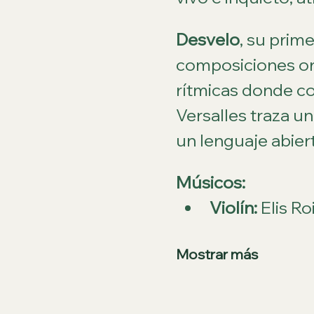
Desvelo
, su prim
composiciones ori
rítmicas donde con
Versalles traza u
un lenguaje abiert
Músicos:
Violín:
 Elis Ro
Mostrar más