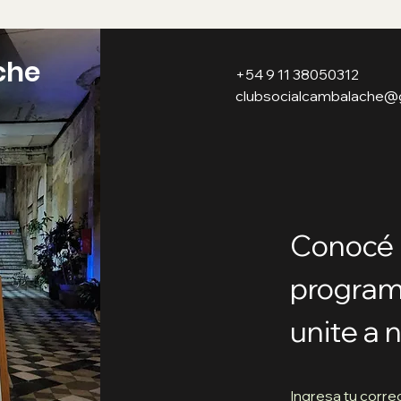
che
+54 9 11 38050312
clubsocialcambalache@
Conocé 
program
unite a 
Ingresa tu corre