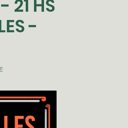
- 21 HS
LES -
E