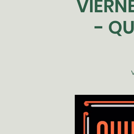
VIERNE
- QU